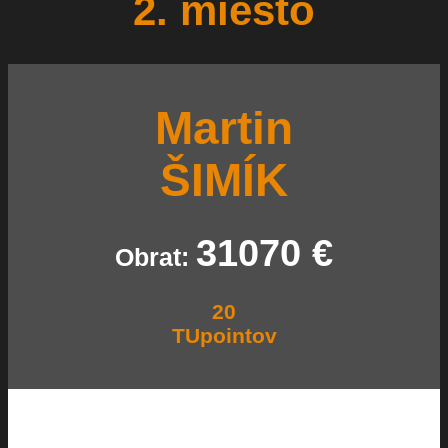
2. miesto
Martin
ŠIMÍK
31070
€
Obrat:
20
TUpointov