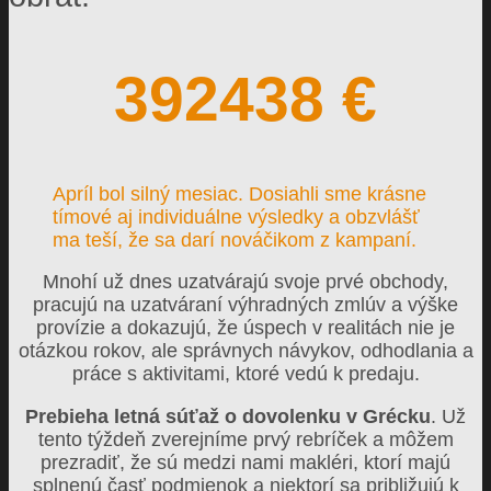
392438
€
Apríl bol silný mesiac. Dosiahli sme krásne
tímové aj individuálne výsledky a obzvlášť
ma teší, že sa darí nováčikom z kampaní.
Mnohí už dnes uzatvárajú svoje prvé obchody,
pracujú na uzatváraní výhradných zmlúv a výške
provízie a dokazujú, že úspech v realitách nie je
otázkou rokov, ale správnych návykov, odhodlania a
práce s aktivitami, ktoré vedú k predaju.
Prebieha letná súťaž o dovolenku v Grécku
. Už
tento týždeň zverejníme prvý rebríček a môžem
prezradiť, že sú medzi nami makléri, ktorí majú
splnenú časť podmienok a niektorí sa približujú k