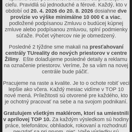
cieľu. Pravidlá sú jednoduché a férové. Každý, kto v
období od
20. 4. 2026 do 20. 8. 2026
dosiahne
dve
provízie vo výške minimálne 10 000 € a viac
,
podložené podpísanou Zmluvu o budúcej kúpnej
zmluve alebo podpísanou zmluvou, splní podmienky
súťaže. Počet výhercov nie je obmedzený.
Posledné 2 týždne sme makali na
presťahovaní
centrály TUreality do nových priestorov v centre
Žiliny
. Ešte dolaďujeme posledné detaily a reklamu
na označenie priestorov. Veríme, že sa vám na novej
centrále bude páčiť.
Pracujeme na raste a kvalite. Je to o ochote robiť veci
lepšie ako včera. Každý mesiac vidíme v TOP 10
nové mená. Príležitosti sú otvorené pre každého, kto
je ochotný pracovať na sebe a na svojom podnikaní.
Gratulujem všetkým maklérom, ktorí sa umiestnili
v aprílovej TOP 10.
Za každým výsledkom sú hodiny
práce, telefonátov, obhliadok, rokovaní a rozhodnutí
nevzdať sa pri prvom „nie“. Vaše výsledky sú