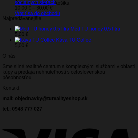
sociálnych sieťach
Žiadne produkty v košíku.
Price
10,00
€
–
30,00
€
range:
Vrátiť sa do obchodu
Najpredávanejšie
10,00 €
through
Med TU honey 0,5 litra
30,00 €
5,00
€
Káva TU Coffee
5,00
€
O nás
Sme silné realitné centrum s komplexnými službami v oblasti
kúpy a predaja nehnuteľností s celoslovenskou
pôsobnosťou.
Kontakt
mail: objednavky@turealityeshop.sk
tel.: 0948 777 027
V