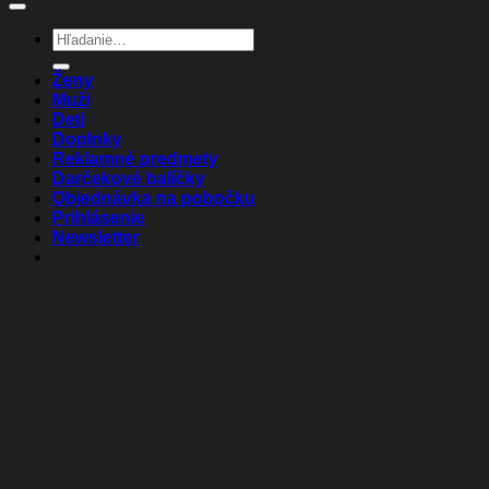
Hľadať:
Ženy
Muži
Deti
Doplnky
Reklamné predmety
Darčekové balíčky
Objednávka na pobočku
Prihlásenie
Newsletter