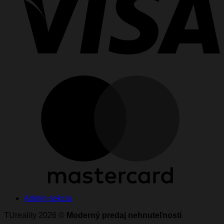
M
Admin sekcia
TUreality 2026 ©
Moderný predaj nehnuteľností