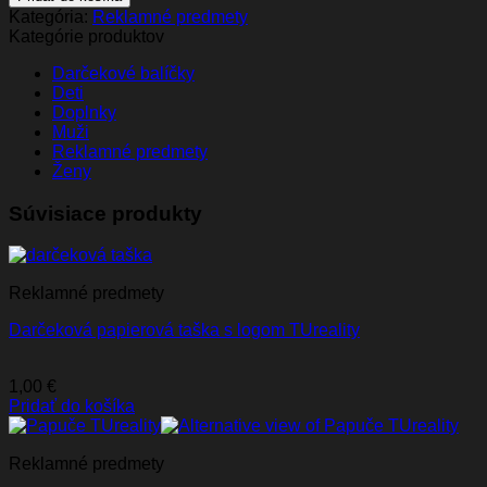
Kategória:
Reklamné predmety
Kategórie produktov
Darčekové balíčky
Deti
Doplnky
Muži
Reklamné predmety
Ženy
Súvisiace produkty
Reklamné predmety
Darčeková papierová taška s logom TUreality
1,00
€
Pridať do košíka
Reklamné predmety