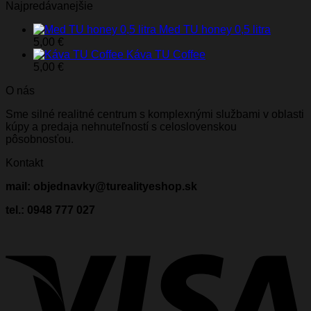
Najpredávanejšie
Med TU honey 0,5 litra
5,00
€
Káva TU Coffee
5,00
€
O nás
Sme silné realitné centrum s komplexnými službami v oblasti
kúpy a predaja nehnuteľností s celoslovenskou
pôsobnosťou.
Kontakt
mail: objednavky@turealityeshop.sk
tel.: 0948 777 027