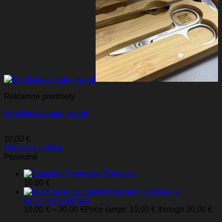
Reklamné predmety
Manikúrová sada, wood
10,00
€
Pridať do košíka
Posledné
Termoska TUreality
10,00
€
Inzercia na
sociálnych sieťach
10,00
€
–
30,00
€
Price range: 10,00 € through 30,00 €