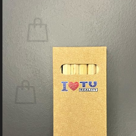
Prihlásenie
Košík /
0,00
€
0
Žiadne produkty v košíku.
Vrátiť sa do obchodu
0
Košík
Žiadne produkty v košíku.
Vrátiť sa do obchodu