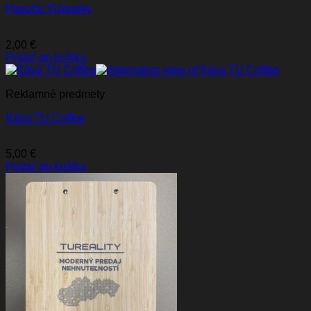
Papuče TUreality
2,00
€
Pridať do košíka
Reklamné predmety
Káva TU Coffee
5,00
€
Pridať do košíka