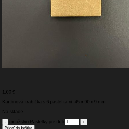
1,00
€
Kartónová krabička s 6 pastelkami. 45 x 90 x 9 mm
Na sklade
množstvo Pastelky pre deti
Pridať do košíka