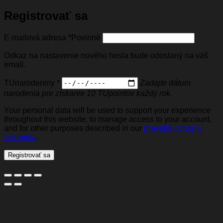
Registrovať sa
E-mailová adresa
*
Povinné
Odkaz na nastavenie nového hesla bude odoslaný na váš
email.
TUnarodeniny
*
Zadajte dátum
narodenia pre získanie 10 TUpointov každý rok.
Your personal data will be used to support your experience
throughout this website, to manage access to your account,
and for other purposes described in our
pravidlá ochrany
súkromia
.
Registrovať sa