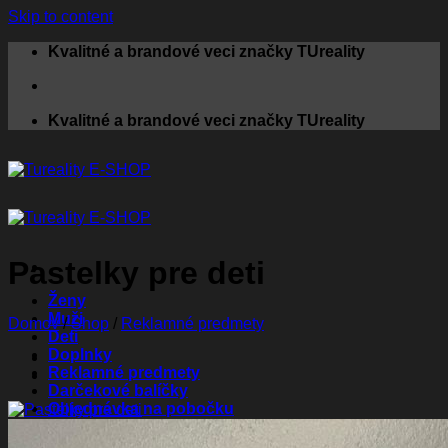
Skip to content
Kvalitné a brandové veci značky TUreality
Kvalitné a brandové veci značky TUreality
Pastelky pre deti
Ženy
Muži
Domov
/
Shop
/
Reklamné predmety
Deti
Doplnky
Reklamné predmety
Darčekové balíčky
Objednávka na pobočku