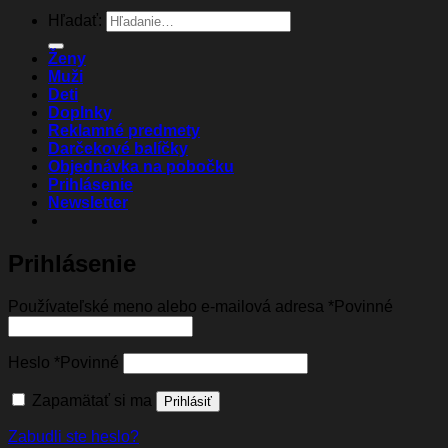
Hľadať:
Ženy
Muži
Deti
Doplnky
Reklamné predmety
Darčekové balíčky
Objednávka na pobočku
Prihlásenie
Newsletter
Prihlásenie
Používateľské meno alebo e-mailová adresa
*
Povinné
Heslo
*
Povinné
Zapamätať si ma
Prihlásiť
Zabudli ste heslo?