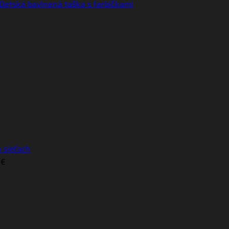
h sieťach
 €