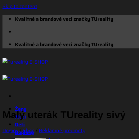
Skip to content
Kvalitné a brandové veci značky TUreality
Kvalitné a brandové veci značky TUreality
Ženy
Malý uterák TUreality sivý
Muži
Deti
Domov
/
Shop
/
Reklamné predmety
Doplnky