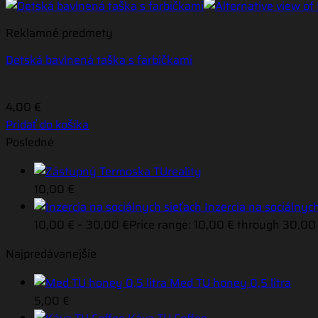
Reklamné predmety
Detská bavlnená taška s farbičkami
4,00
€
Pridať do košíka
Posledné
Termoska TUreality
10,00
€
Inzercia na sociálnyc
10,00
€
–
30,00
€
Price range: 10,00 € through 30,00
Najpredávanejšie
Med TU honey 0,5 litra
5,00
€