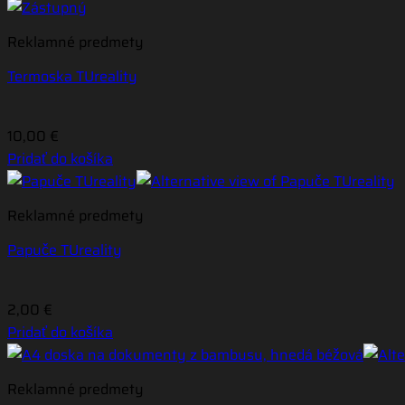
Reklamné predmety
Termoska TUreality
10,00
€
Pridať do košíka
Reklamné predmety
Papuče TUreality
2,00
€
Pridať do košíka
Reklamné predmety