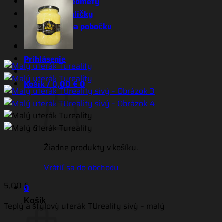
Reklamné predmety
Darčekové balíčky
Objednávka na pobočku
Prihlásenie
Košík /
0,00
€
0
Žiadne produkty v košíku.
Vrátiť sa do obchodu
5,00
€
0
Košík
Teplý a štýlový uterák TUreality sivý – malý