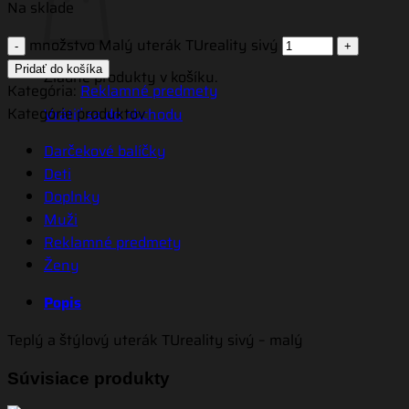
Na sklade
množstvo Malý uterák TUreality sivý
Pridať do košíka
Žiadne produkty v košíku.
Kategória:
Reklamné predmety
Kategórie produktov
Vrátiť sa do obchodu
Darčekové balíčky
Deti
Doplnky
Muži
Reklamné predmety
Ženy
Popis
Teplý a štýlový uterák TUreality sivý – malý
Súvisiace produkty