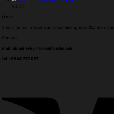
Káva TU Coffee
5,00
€
O nás
Sme silné realitné centrum s komplexnými službami v oblas
Kontakt
mail: objednavky@turealityeshop.sk
tel.: 0948 777 027