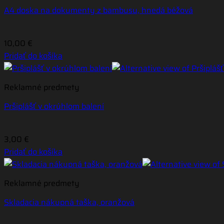
A4 doska na dokumenty z bambusu, hnedá béžová
10,00
€
Pridať do košíka
Reklamné predmety
Pršiplášť v okrúhlom balení
3,00
€
Pridať do košíka
Reklamné predmety
Skladacia nákupná taška, oranžová