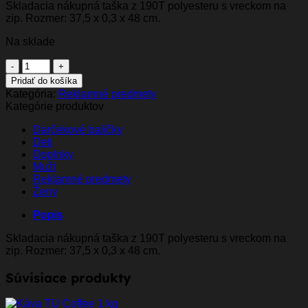
Skladacia nákupná taška z 190T polyesteru s vreckom na
zip. Rozmer: 37,5 x 0,3 x 48 cm.
Na sklade
množstvo
Skladacia
Pridať do košíka
nákupná
Kategória:
Reklamné predmety
taška,
Kategórie produktov
oranžová
Darčekové balíčky
Deti
Doplnky
Muži
Reklamné predmety
Ženy
Popis
Skladacia nákupná taška z 190T polyesteru s vreckom na
zip. Rozmer: 37,5 x 0,3 x 48 cm.
Súvisiace produkty