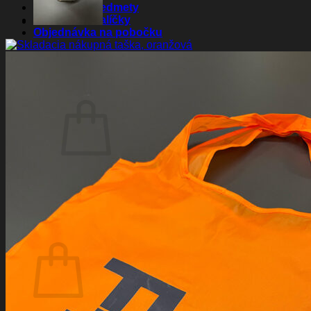
Reklamné predmety
Darčekové balíčky
Objednávka na pobočku
Prihlásenie
Košík /
0,00
€
0
Žiadne produkty v košíku.
Vrátiť sa do obchodu
0
Košík