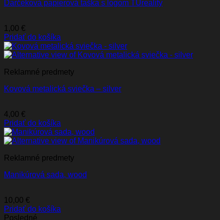
Darčeková papierová taška s logom TUreality
1,00
€
Pridať do košíka
Reklamné predmety
Kovová metalická sviečka – silver
4,00
€
Pridať do košíka
Reklamné predmety
Manikúrová sada, wood
10,00
€
Pridať do košíka
Posledné