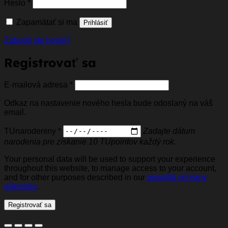
Povinné
Heslo
*
Zapamätať si ma
Prihlásiť
Zabudli ste heslo?
Registrovať sa
Povinné
E-mailová adresa
*
Odkaz na nastavenie nového hesla bude odoslaný na váš
email.
TUnarodeniny
*
Zadajte dátum
narodenia pre získanie 10 TUpointov každý rok.
Your personal data will be used to support your experience
throughout this website, to manage access to your account,
and for other purposes described in our
pravidlá ochrany
súkromia
.
Registrovať sa