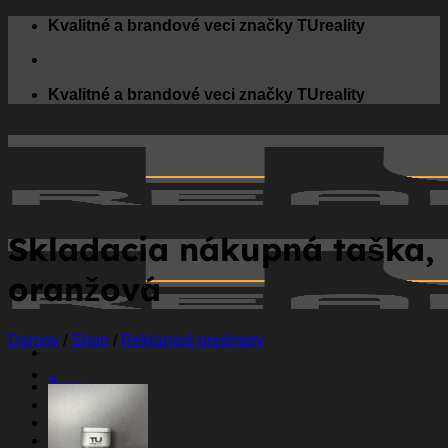
Skip
Kvalitné a brandové veci značky TUreality
to
content
Kvalitné a brandové veci značky TUreality
Skladacia nákupná taška,
oranžová
Domov
/
Shop
/
Reklamné predmety
Ženy
Muži
Deti
Doplnky