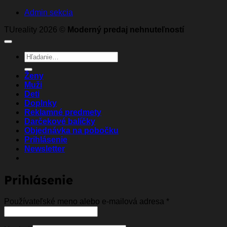
Admin sekcia
TUreality 2026 ©
Moderný predaj nehnuteľností
Hľadať:
Ženy
Muži
Deti
Doplnky
Reklamné predmety
Darčekové balíčky
Objednávka na pobočku
Prihlásenie
Newsletter
Prihlásenie
Povinné
Používateľské meno alebo e-mailová adresa
*