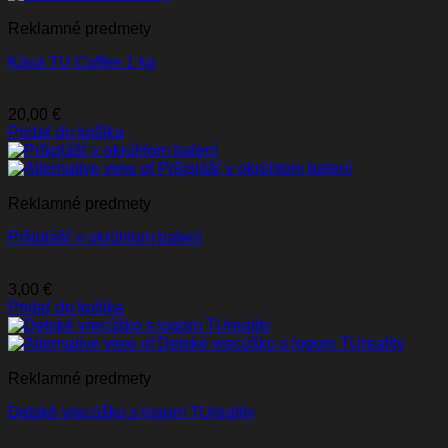
Reklamné predmety
Káva TU Coffee 1 kg
20,00
€
Pridať do košíka
Reklamné predmety
Pršiplášť v okrúhlom balení
3,00
€
Pridať do košíka
Reklamné predmety
Detské vrecúško s logom TUreality