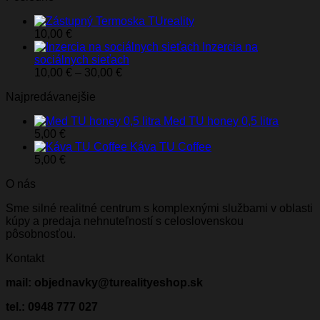
Termoska TUreality
10,00
€
Inzercia na
sociálnych sieťach
Price
10,00
€
–
30,00
€
range:
Najpredávanejšie
10,00 €
through
Med TU honey 0,5 litra
30,00 €
5,00
€
Káva TU Coffee
5,00
€
O nás
Sme silné realitné centrum s komplexnými službami v oblasti
kúpy a predaja nehnuteľností s celoslovenskou
pôsobnosťou.
Kontakt
mail: objednavky@turealityeshop.sk
tel.: 0948 777 027