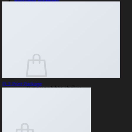
Reklamné predmety
Darčekové balíčky
Objednávka na pobočku
Prihlásenie
Košík /
0,00
€
0
FL3 Print Package
Žiadne produkty v košíku.
Vrátiť sa do obchodu
0
Košík