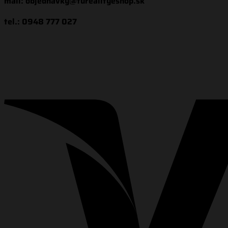
mail: objednavky@turealityeshop.sk
tel.: 0948 777 027