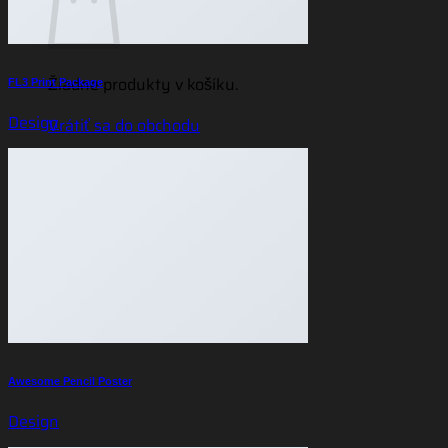
Žiadne produkty v košíku.
FL3 Print Package
Design
Vrátiť sa do obchodu
Awesome Pencil Poster
Design