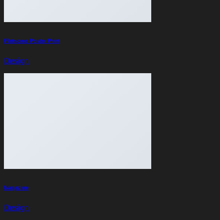
Flatsome Poster Print
Design
Magazine
Design