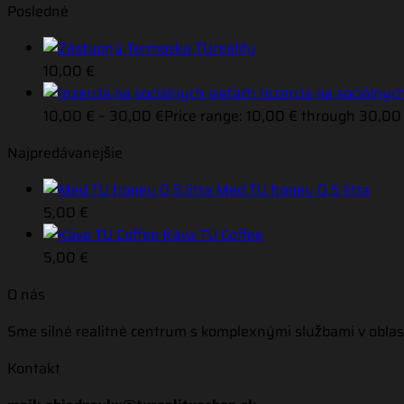
Posledné
Termoska TUreality
10,00
€
Inzercia na sociálnyc
10,00
€
–
30,00
€
Price range: 10,00 € through 30,00
Najpredávanejšie
Med TU honey 0,5 litra
5,00
€
Káva TU Coffee
5,00
€
O nás
Sme silné realitné centrum s komplexnými službami v oblas
Kontakt