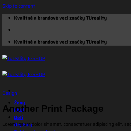
Skip to content
Kvalitné a brandové veci značky TUreality
Kvalitné a brandové veci značky TUreality
Design
Ženy
Another Print Package
Muži
Deti
Lorem ipsum dolor sit amet, consectetuer adipiscing elit, 
Doplnky