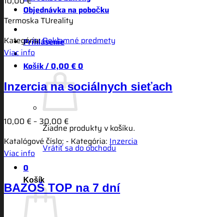
10,00
€
Objednávka na pobočku
Termoska TUreality
Kategória:
Reklamné predmety
Prihlásenie
Viac info
Košík /
0,00
€
0
Inzercia na sociálnych sieťach
Price
10,00
€
–
30,00
€
Žiadne produkty v košíku.
range:
Katalógové číslo:
-
Kategória:
Inzercia
10,00 €
Vrátiť sa do obchodu
Viac info
through
0
30,00 €
Košík
BAZOŠ TOP na 7 dní