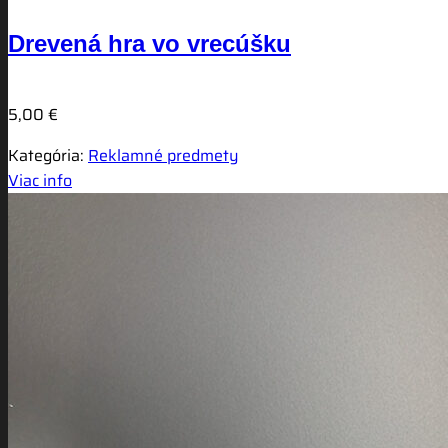
Drevená hra vo vrecúšku
5,00
€
Kategória:
Reklamné predmety
Viac info