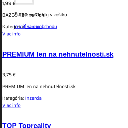
1,99
€
Žiadne produkty v košíku.
BAZOŠ TOP na 7 dní
Vrátiť sa do obchodu
Kategória:
Inzercia
Viac info
PREMIUM len na nehnutelnosti.sk
3,75
€
PREMIUM len na nehnutelnosti.sk
Kategória:
Inzercia
Viac info
TOP Topreality