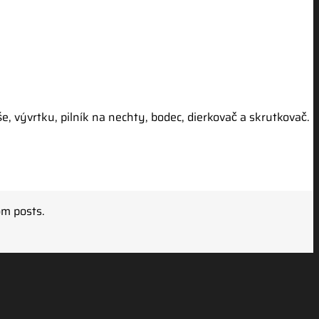
še, vývrtku, pilník na nechty, bodec, dierkovač a skrutkovač.
om posts.