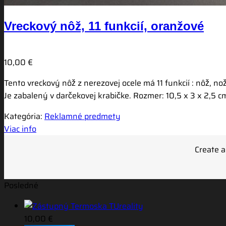
Vreckový nôž, 11 funkcií, oranžové
10,00
€
Tento vreckový nôž z nerezovej ocele má 11 funkcií : nôž, no
Je zabalený v darčekovej krabičke. Rozmer: 10,5 x 3 x 2,5 c
Kategória:
Reklamné predmety
Viac info
Create a
Posledné
Termoska TUreality
10,00
€