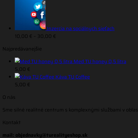
Inzercia na sociálnych sieťach
Price
10,00
€
–
30,00
€
range:
Najpredávanejšie
10,00 €
through
Med TU honey 0,5 litra
30,00 €
5,00
€
Káva TU Coffee
5,00
€
O nás
Sme silné realitné centrum s komplexnými službami v oblas
Kontakt
mail: objednavky@turealityeshop.sk